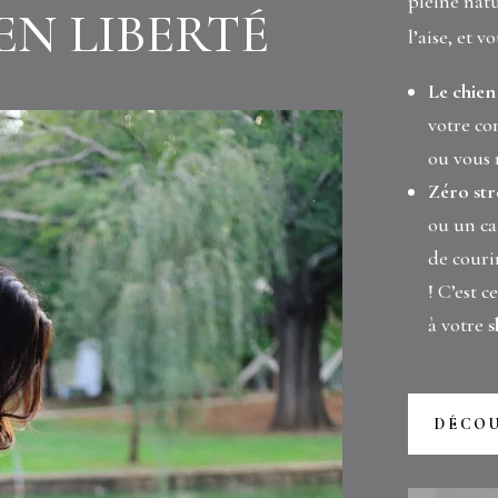
pleine natu
EN LIBERTÉ
l’aise, et vo
Le chien
votre co
ou vous 
Zéro stre
ou un ca
de courir
! C’est 
à votre
s
DÉCO