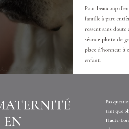
Pour beaucoup d’en
famille à part entièr
ressent sans doute 
séance photo de gr
place d’honneur à c
enfant.
MATERNITÉ
Pas questio
tant que
ph
 EN
Haute-Loi