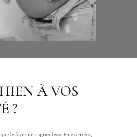
HIEN À VOS
É ?
ue le foyer ne s’agrandisse. En extérieur,