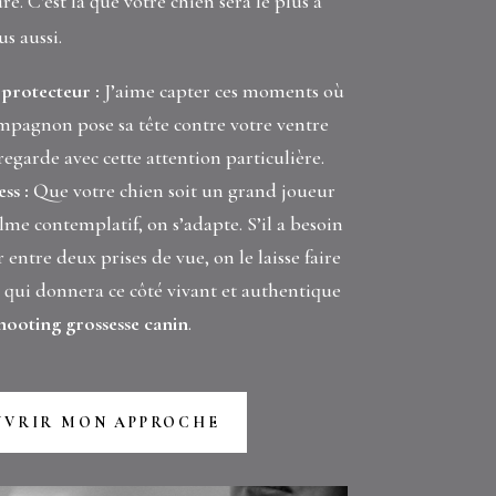
re. C’est là que votre chien sera le plus à
us aussi.
 protecteur :
J’aime capter ces moments où
mpagnon pose sa tête contre votre ventre
regarde avec cette attention particulière.
ss :
Que votre chien soit un grand joueur
lme contemplatif, on s’adapte. S’il a besoin
 entre deux prises de vue, on le laisse faire
ce qui donnera ce côté vivant et authentique
hooting grossesse canin
.
UVRIR MON APPROCHE