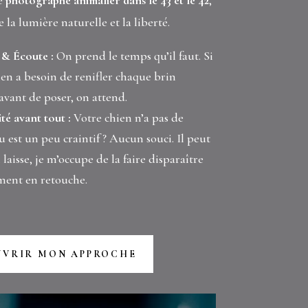
e
photographe animalier dans le 43 et le 42
,
e la lumière naturelle et la liberté.
 & Écoute :
On prend le temps qu’il faut. Si
ien a besoin de renifler chaque brin
avant de poser, on attend.
té avant tout :
Votre chien n’a pas de
u est un peu craintif ? Aucun souci. Il peut
 laisse, je m’occupe de la faire disparaître
ment en retouche.
UVRIR MON APPROCHE