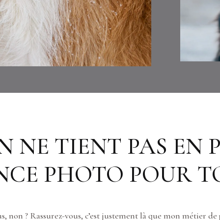
 NE TIENT PAS EN P
NCE PHOTO POUR TO
lus, non ? Rassurez-vous, c’est justement là que mon métier de