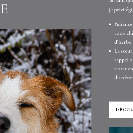
En tant qu
RE
je privilégi
Patience
votre ch
d’herbe 
La sécuri
rappel o
rester en
discrète
DÉCO