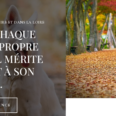
RE ET DANS LA LOIRE
CHAQUE
 PROPRE
L MÉRITE
 À SON
.
ANCE