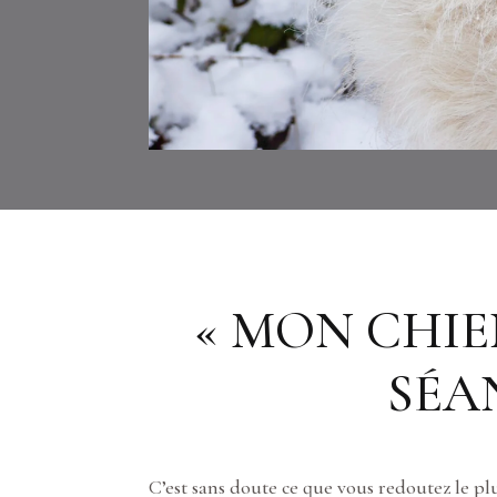
« MON CHIEN
SÉA
C’est sans doute ce que vous redoutez le p