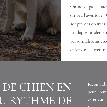
On ne va pas se me
un peu l’aventure !
adepte des courses 
m’adapte totalement 
personnalité au cœu
créer des
souvenirs
 DE CHIEN EN
Ici, on oubl
peur. Pour
AU RYTHME DE
extérieur
, 